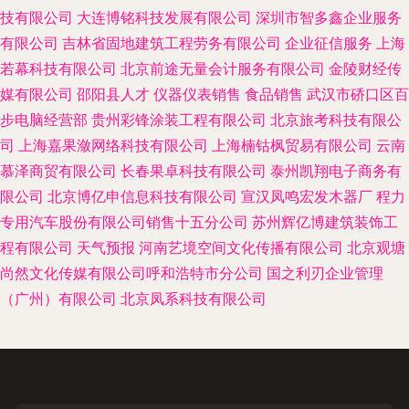
技有限公司
大连博铭科技发展有限公司
深圳市智多鑫企业服务
有限公司
吉林省固地建筑工程劳务有限公司
企业征信服务
上海
若幕科技有限公司
北京前途无量会计服务有限公司
金陵财经传
媒有限公司
邵阳县人才
仪器仪表销售
食品销售
武汉市硚口区百
步电脑经营部
贵州彩锋涂装工程有限公司
北京旅考科技有限公
司
上海嘉果潋网络科技有限公司
上海楠钴枫贸易有限公司
云南
慕泽商贸有限公司
长春果卓科技有限公司
泰州凯翔电子商务有
限公司
北京博亿申信息科技有限公司
宣汉凤鸣宏发木器厂
程力
专用汽车股份有限公司销售十五分公司
苏州辉亿博建筑装饰工
程有限公司
天气预报
河南艺境空间文化传播有限公司
北京观塘
尚然文化传媒有限公司呼和浩特市分公司
国之利刃企业管理
（广州）有限公司
北京凤系科技有限公司