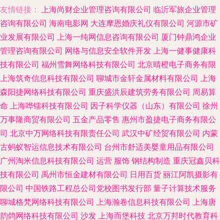
友情链接：
上海尚财企业管理咨询有限公司
临沂军旅企业管理
咨询有限公司
海南电影网
大连摩恩婚庆礼仪有限公司
河源市矿
业发展有限公司
上海一纯网信息咨询有限公司
厦门钟鼎鸿企业
管理咨询有限公司
网络与信息安全软件开发
上海一健事健康科
技有限公司
福州雪舞网络科技有限公司
北京晴橙电子商务有限
上海筑奇信息科技有限公司
聊城市金轩金属材料有限公司
上海
森阳捷网络科技有限公司
重庆盛洪辰建筑劳务有限公司
周易算
命
上海哗镭科技有限公司
因子科学仪器（山东）有限公司
徐州
万事隆商贸有限公司
五金产品零售
惠州市盈捷电子商务有限公
司
北京中万网络科技有限责任公司
武汉中矿经贸有限公司
内蒙
古蚂蚁智运信息技术有限公司
台州市舒适美婴童用品有限公司
广州淘米信息科技有限公司
运营
服饰
钢结构制造
重庆冠鑫贝科
技有限公司
禹州市恒金建材有限公司
日用百货
丽江阿凯摄影有
限公司
中国铁路工程总公司党校图书发行部
量子计算技术服务
聊城格梵网络科技有限公司
上海瀚卷信息科技有限公司
上海唐
韵鸽网络科技有限公司
沙发
上海而堡科技
北京万邦时代教育科